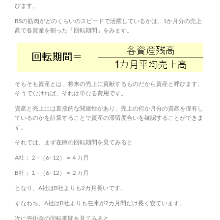
びます。
BSの筋肉がどのくらいのスピードで活躍しているかは、1か月分の売上
高で各資産を割った「回転期間」をみます。
そもそも資産とは、将来の売上に貢献するものだから資産と呼びます。
そうでなければ、それは単なる費用です。
資産と売上には直接的な関連性があり、売上の何か月分の資産を保有し
ているのかを計算することで資産の滞留度合いを確認することができま
す。
それでは、まず在庫の回転期間を見てみると
A社：２÷（6÷12）＝４カ月
B社：１÷（6÷12）＝２カ月
となり、A社はB社よりも2カ月長いです。
すなわち、A社はB社よりも在庫が2カ月間だけ長く寝ています。
次に売掛金の回転期間を見てみると