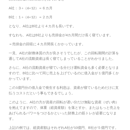
A社：３÷（6÷12）＝６カ月
B社：１÷（6÷12）＝２カ月
となり、A社はB社より４カ月も長いです。
すなわち、A社はB社よりも売掛金が4カ月間だけ長く寝ています。
＝売掛金の回収に４カ月間長くかかっています。
一見、A社の財務体質の方が良さそうでしたが、この回転期間の計算を
通してA社の流動資産は長く寝てしまっていることがわかりました。
さらに、A社の流動資産が寝ている分だけ運転資金も多く必要となりま
すので、B社に比べて同じ売上を上げているのに借入金が１億円多くか
かっています。
この1億円分の借入金で発生する利息は、資産が寝ているためだけに支
払うコストだという事もできるでしょう。
このように、A社の方が資産の回転が遅い分だけ無駄な資産（ぜい肉）
を抱えてますので、体重（総資産額）を落とすか、またはもっと売上を
あげられるパワーをつけるかといった財務上の筋トレが必要になりま
す。
上記の例では、総資産額はそれぞれA社が10億円、B社が５億円です。