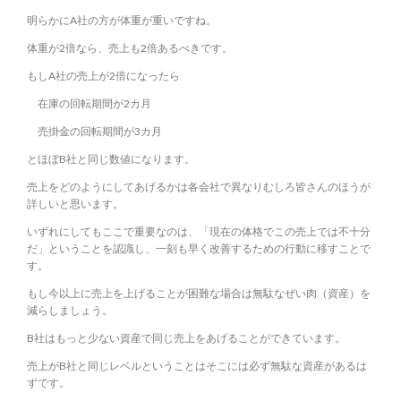
明らかにA社の方が体重が重いですね。
体重が2倍なら、売上も2倍あるべきです。
もしA社の売上が2倍になったら
在庫の回転期間が2カ月
売掛金の回転期間が3カ月
とほぼB社と同じ数値になります。
売上をどのようにしてあげるかは各会社で異なりむしろ皆さんのほうが
詳しいと思います。
いずれにしてもここで重要なのは、「現在の体格でこの売上では不十分
だ」ということを認識し、一刻も早く改善するための行動に移すことで
す。
もし今以上に売上を上げることが困難な場合は無駄なぜい肉（資産）を
減らしましょう。
B社はもっと少ない資産で同じ売上をあげることができています。
売上がB社と同じレベルということはそこには必ず無駄な資産があるは
ずです。