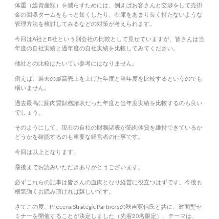
体重（総資産額）を減らすためには、例えばお客さんと交渉をして売掛
金の回収タームをもっと短くしたり、在庫をあまり長く持たないような
管理方法を検討してみるなどの対策が考えられます。
今回はA社とB社という別会社の比較として見せていますが、皆さんは当
年度の自社実績と過年度の自社実績を比較してみてください。
他社との比較はたいてい参考にはなりません。
例えば、過去の最高売上を上げた年度と当年度を比較するというのでも
構いません。
過去最高に筋肉質財務諸表だった年度と当年度実績を比較するのも良い
でしょう。
そのようにして、現在の自社の財務諸表が筋肉体質を維持できているか
どうかを確認するのも重要な経営者の仕事です。
今回は以上となります。
最後までお読みいただきありがとうございます。
必ずこれらの記事は皆さんの血肉となり経営に役立つはずです。今後も
根気強くお読み頂ければ嬉しいです。
さてこの度、Precena Strategic Partnersの秋吉寛信氏と共に、対面型セ
ミナーを開催することが決定しました（先着20名限定）。テーマは、