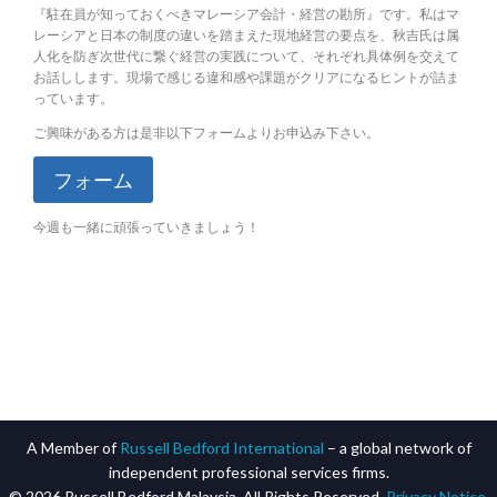
『駐在員が知っておくべきマレーシア会計・経営の勘所』です。私はマ
レーシアと日本の制度の違いを踏まえた現地経営の要点を、秋吉氏は属
人化を防ぎ次世代に繋ぐ経営の実践について、それぞれ具体例を交えて
お話しします。現場で感じる違和感や課題がクリアになるヒントが詰ま
っています。
ご興味がある方は是非以下フォームよりお申込み下さい。
フォーム
今週も一緒に頑張っていきましょう！
A Member of
Russell Bedford International
– a global network of
independent professional services firms.
© 2026 Russell Bedford Malaysia. All Rights Reserved.
Privacy Notice
.