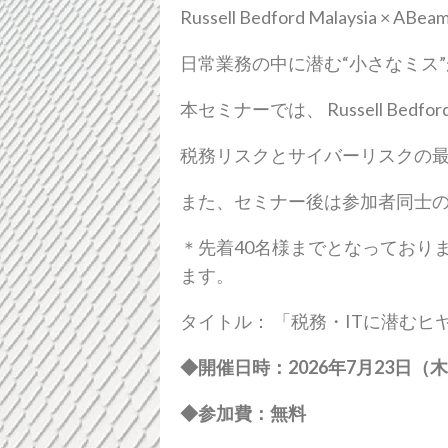
Russell Bedford Malaysia
日常業務の中に潜む“小さなミス
本セミナーでは、 Russell Bedfor
税務リスクとサイバーリスクの
また、セミナー後は参加者同士
＊先着40名様までとなっており
ます。
タイトル： 「税務・ITに潜む
◆開催日時：
2026
年
7
月
23
日（木
◆参加費：無料