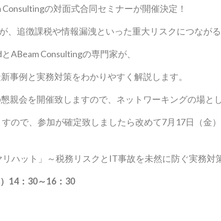
 × ABeam Consultingの対面式合同セミナーが開催決定！
”が、追徴課税や情報漏洩といった重大リスクにつなが
dとABeam Consultingの専門家が、
最新事例と実務対策をわかりやすく解説します。
の懇親会を開催致しますので、ネットワーキングの場と
ますので、参加が確定致しましたら改めて7月17日（金
ヒヤリハット」～税務リスクとIT事故を未然に防ぐ実務対
）
14
：
30
～
16
：
30