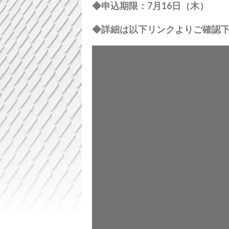
◆申込期限：7
月1
6
日（木
）
◆詳細は以下リンクよりご確認