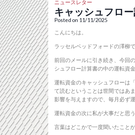
ニュースレター
キャッシュフロー
Posted on 11/11/2025
こんにちは。
ラッセルベッドフォードの澤柳
前回のメールに引き続き、今回
シュフロー計算書の中の運転資
運転資金のキャッシュフローは
て読むということは世間ではあ
影響を与えますので、毎月必ず
運転資金の次に私が大事だと思
言葉はどこかで一度聞いたこと