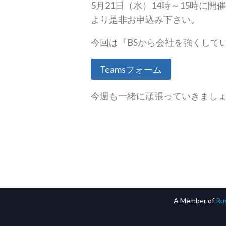
5月21日（水）14時～15時
より是非お申込み下さい。
今回は『BSから会社を強くして
Teamsフォーム
今週も一緒に頑張っていきまし
A Member of
Rus